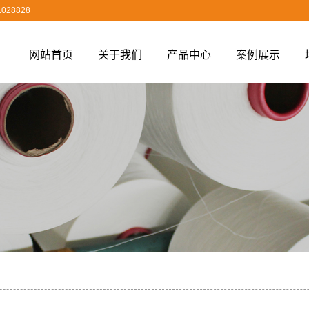
028828
网站首页
关于我们
产品中心
案例展示
公司简介
空变丝
发货案例
营业执照
丙纶空变丝
涤纶空变丝
锦纶空变丝
丙纶长丝