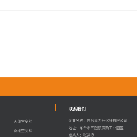
联系我们
企业名称：东台奥力芬化纤有限公司
丙纶空变丝
地址：东台市五烈镇廉贻工业园区
锦纶空变丝
联系人：张进澄