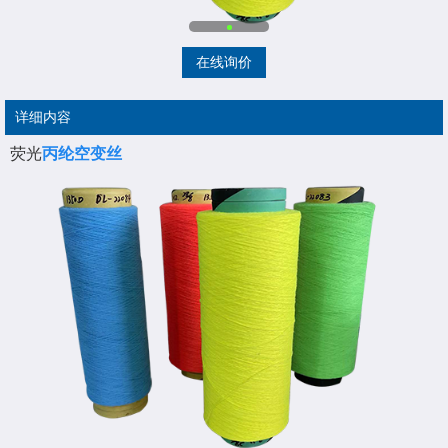
在线询价
详细内容
荧光
丙纶空变丝