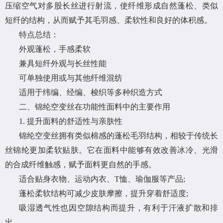
压缩空气对多股长丝进行射流，使纤维形成自然蓬松、类似
短纤的结构，从而赋予其毛羽感、柔软性和良好的体积感。
特点总结：
外观蓬松，手感柔软
兼具短纤外观与长丝性能
可单独使用或与其他纤维混纺
适用于纬编、经编、梭织等多种织造方式
二、锦纶空变丝在功能性面料中的主要作用
1. 提升面料的舒适性与亲肤性
锦纶空变丝拥有类似棉感的蓬松毛羽结构，相较于传统长
丝锦纶更加柔软贴肤。它在面料中能够有效改善冰冷、光滑
的合成纤维触感，赋予面料更自然的手感。
适合贴身衣物、运动内衣、T恤、瑜伽服等产品;
蓬松柔软结构可减少皮肤摩擦，提升穿着舒适度;
吸湿透气性也因空隙结构而提升，有利于汗液扩散和排
出。