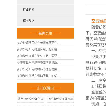
行业新闻
空变丝
技术知识
随着纺
下，空变丝
新闻资讯
有优异的透
户外遮阳丙纶在长期暴晒下性...
势及其在纺
户外遮阳丙纶适合用于遮阳棚...
一、空
锦纶空变丝在染整工艺中需要...
空变丝(
具有较低的
空变丝生产过程中如何保证质...
材料制造，
户外遮阳丙纶材料的性能优势...
纤维截然不
锦纶空变丝在运动服装中的优...
二、空
1. 轻质
热门关键词
空变丝
更多的覆盖
混色涤纶空变丝供应
涤纶有色空变丝价格
例如，