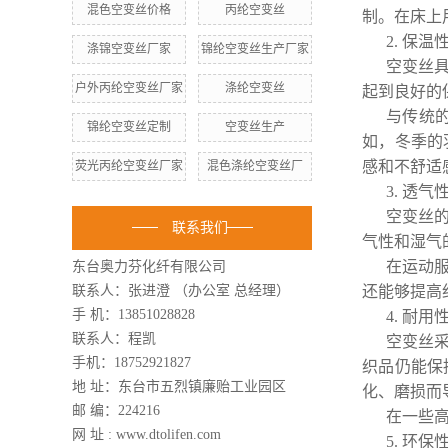
混色空变丝价格
丙纶空变丝
制。在床上
2. 保温
涤锦空变丝厂家
锦纶空变丝生产厂家
空变丝
户外丙纶空变丝厂家
涤纶空变丝
起到良好的
与传统
锦纶空变丝定制
空变丝生产
如，冬季的
感和不舒适
荧光丙纶空变丝厂家
混色涤纶空变丝厂
3. 透气
空变丝
联系我们
气性和湿气
在运动
东台奥力芬化纤有限公司
联系人：张进澄 （办公室 总经理）
还能够提高
手 机：13851028828
4. 耐
联系人：程凯
空变丝
手机：18752921827
织品仍能保
地 址：东台市五烈镇廉贻工业园区
化、磨损而
邮 编：224216
在一些
网 址 : www.dtolifen.com
5. 环保