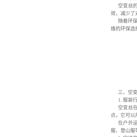
空变丝
效，减少了
随着环
维的环保选
三、空
1. 服装
空变丝
点，它可以
在户外
服、登山服