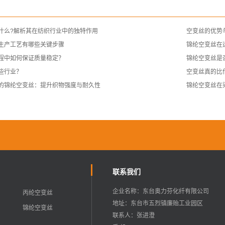
什么?解析其在纺织行业中的独特作用
空变丝的优势
生产工艺有哪些关键步骤
锦纶空变丝在
程中如何保证质量稳定？
锦纶空变丝是
些行业？
空变丝真的比
的锦纶空变丝：提升织物强度与耐久性
锦纶空变丝在
联系我们
企业名称：东台奥力芬化纤有限公司
丙纶空变丝
地址：东台市五烈镇廉贻工业园区
锦纶空变丝
联系人：张进澄