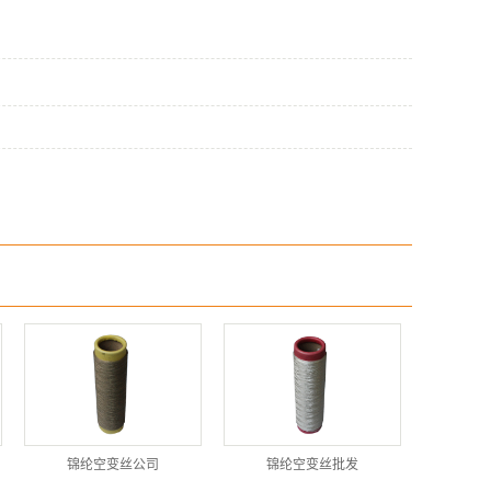
锦纶空变丝公司
锦纶空变丝批发