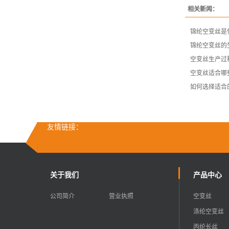
相关新闻：
锦纶空变丝是
锦纶空变丝的
空变丝生产过
空变丝适合哪
如何选择适合
友情链接：
关于我们
产品中心
公司简介
营业执照
空变丝
涤纶空变丝
丙纶长丝