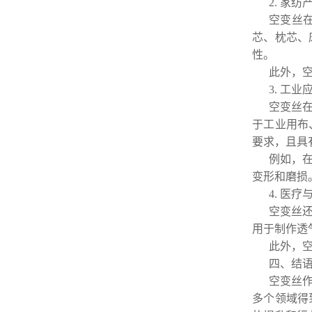
2. 家纺
空变丝
芯、枕芯、
性。
此外，
3. 工业
空变丝
于工业用布
要求，且具
例如，
变形和磨损
4. 医
空变丝
用于制作透
此外，
四、结
空变丝
多个领域得