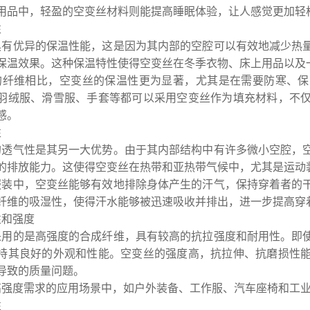
用品中，轻盈的空变丝材料则能提高睡眠体验，让人感觉更加轻
性
具有优异的保温性能，这是因为其内部的空腔可以有效地减少热
保温效果。这种保温特性使得空变丝在冬季衣物、床上用品以及
的纤维相比，空变丝的保温性更为显著，尤其是在需要防寒、保
羽绒服、滑雪服、手套等都可以采用空变丝作为填充材料，不
感。
性
的透气性是其另一大优势。由于其内部结构中有许多微小空腔，
的排放能力。这使得空变丝在热带和亚热带气候中，尤其是运动
服装中，空变丝能够有效地排除身体产生的汗气，保持穿着者的
纤维的吸湿性，使得汗水能够被迅速吸收并排出，进一步提高穿
用性和强度
采用的是高强度的合成纤维，具有较高的抗拉强度和耐用性。即
持其良好的外观和性能。空变丝的强度高，抗拉伸、抗磨损性
导致的质量问题。
高强度需求的应用场景中，如户外装备、工作服、汽车座椅和工
性