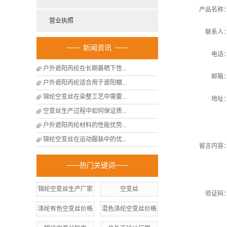
产品名称
营业执照
联系人
新闻资讯
电话
户外遮阳丙纶在长期暴晒下性...
邮箱
户外遮阳丙纶适合用于遮阳棚...
锦纶空变丝在染整工艺中需要...
地址
空变丝生产过程中如何保证质...
户外遮阳丙纶材料的性能优势...
锦纶空变丝在运动服装中的优...
留言内容
热门关键词
锦纶空变丝生产厂家
空变丝
验证码
涤纶有色空变丝价格
混色涤纶空变丝价格