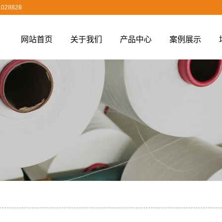
028828
网站首页
关于我们
产品中心
案例展示
公司简介
空变丝
发货案例
营业执照
丙纶空变丝
涤纶空变丝
锦纶空变丝
丙纶长丝