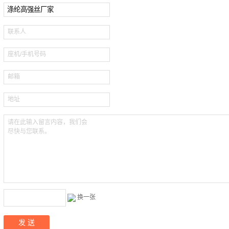
：
联系人
：
座机/手机号码
：
邮箱
：
地址
：
请在此输入留言内容，我们会
尽快与您联系。
：
：
换一张