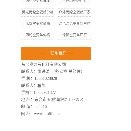
锦纶空变丝批发
户外丙纶纱厂家
荧光丙纶空变丝价格
户外丙纶空变丝厂家
涤锦空变丝价格
混色涤纶空变丝生产
锦纶空变丝价格
涤锦空变丝厂家
联系我们
东台奥力芬化纤有限公司
联系人：张进澄 （办公室 总经理）
手 机：13851028828
联系人：程凯
手机：18752921827
地 址：东台市五烈镇廉贻工业园区
邮 编：224216
网 址 : www.dtolifen.com